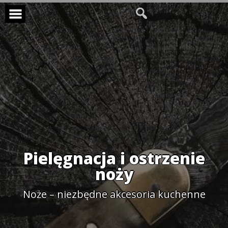
Skip
to
content
Pielęgnacja i ostrzenie
noży
Noże – niezbędne akcesoria kuchenne