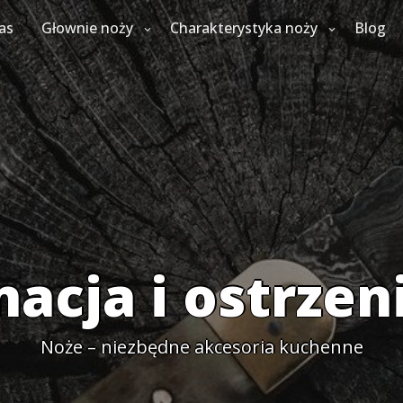
as
Głownie noży
Charakterystyka noży
Blog
nacja i ostrzen
Noże – niezbędne akcesoria kuchenne