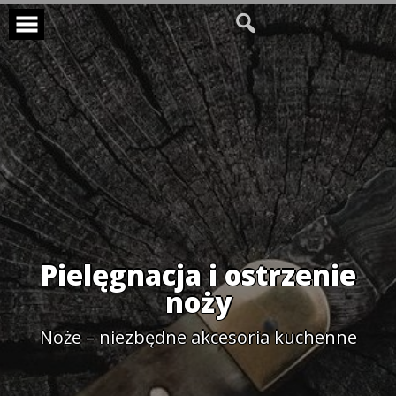
Skip
to
content
Pielęgnacja i ostrzenie
noży
Noże – niezbędne akcesoria kuchenne