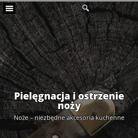
Skip
to
content
Pielęgnacja i ostrzenie
noży
Noże – niezbędne akcesoria kuchenne