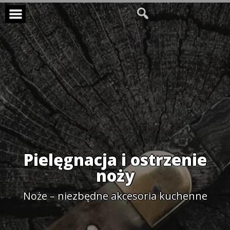
Skip
to
content
Pielęgnacja i ostrzenie
noży
Noże – niezbędne akcesoria kuchenne