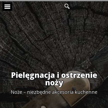
Skip
to
content
Pielęgnacja i ostrzenie
noży
Noże – niezbędne akcesoria kuchenne