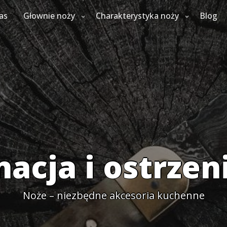
as
Głownie noży
Charakterystyka noży
Blog
nacja i ostrzen
Noże – niezbędne akcesoria kuchenne