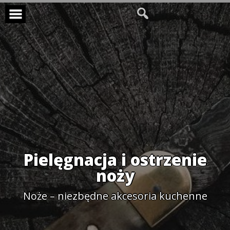
Skip
to
content
Pielęgnacja i ostrzenie
noży
Noże – niezbędne akcesoria kuchenne