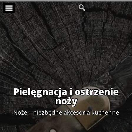
Skip
to
content
Pielęgnacja i ostrzenie
noży
Noże – niezbędne akcesoria kuchenne