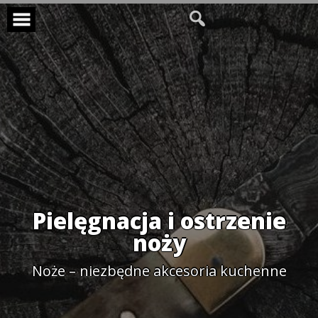
Skip
to
content
Pielęgnacja i ostrzenie
noży
Noże – niezbędne akcesoria kuchenne