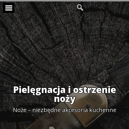
Skip
to
content
Pielęgnacja i ostrzenie
noży
Noże – niezbędne akcesoria kuchenne