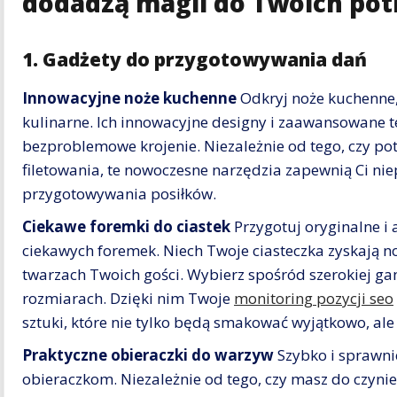
dodadzą magii do Twoich po
1. Gadżety do przygotowywania dań
Innowacyjne noże kuchenne
Odkryj noże kuchenne,
kulinarne. Ich innowacyjne designy i zaawansowane t
bezproblemowe krojenie. Niezależnie od tego, czy pot
filetowania, te nowoczesne narzędzia zapewnią Ci ni
przygotowywania posiłków.
Ciekawe foremki do ciastek
Przygotuj oryginalne i 
ciekawych foremek. Niech Twoje ciasteczka zyskają n
twarzach Twoich gości. Wybierz spośród szerokiej g
rozmiarach. Dzięki nim Twoje
monitoring pozycji seo
sztuki, które nie tylko będą smakować wyjątkowo, ale
Praktyczne obieraczki do warzyw
Szybko i sprawni
obieraczkom. Niezależnie od tego, czy masz do czyni