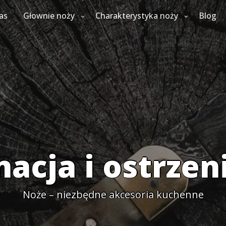
as
Głownie noży
Charakterystyka noży
Blog
nacja i ostrzen
Noże – niezbędne akcesoria kuchenne